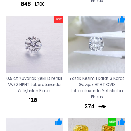
Elmas
848
1.788
0,5 ct Yuvarlak Şekil D renkli
Yastık Kesim 1 karat 3 Karat
VVS2 HPHT Laboratuvarda
Gevşek HPHT CVD
Yetiştirilen Elmas
Laboratuvarda Yetiştirilen
Elmas
128
274
1.231