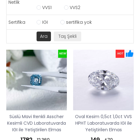
Netlik
VVS1
VVS2
Sertifika
IGI
sertifika yok
Süslü Mavi Renkli Asscher
Oval Kesim 0,5ct 1,0ct VVS
Kesimli CVD Laboratuvarda
HPHT Laboratuvarda IGI ile
IGI ile Yetiştirilen Elmas
Yetiştirilen Elmas
1782
149
12.360
470