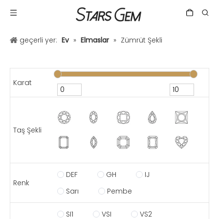
geçerli yer:
Ev
»
Elmaslar
»
Zümrüt Şekli
Karat
Taş Şekli
DEF
GH
IJ
Renk
Sarı
Pembe
SI1
VSI
VS2