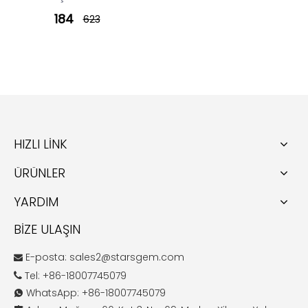
184
623
HIZLI LİNK
ÜRÜNLER
YARDIM
BİZE ULAŞIN
E-posta:
sales2@starsgem.com

Tel: +86-18007745079

WhatsApp: +86-18007745079
