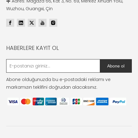
Adres: Mağaza 66, Kat 3, No. 69, Merkez Xihuan Yolu,

Wuzhou, Guangxi, Çin
HABERLERE KAYIT OL
Abone ol
Abone olduğunuzda bu e-postadaki reklamı ve
markamızın teklifini doğrudan alacaksınız.