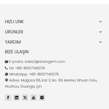
HIZLI LİNK
ÜRÜNLER
YARDIM
BİZE ULAŞIN
E-posta:
sales2@starsgem.com

Tel: +86-18007745079

WhatsApp: +86-18007745079

Adres: Mağaza 66, Kat 3, No. 69, Merkez Xihuan Yolu,

Wuzhou, Guangxi, Çin