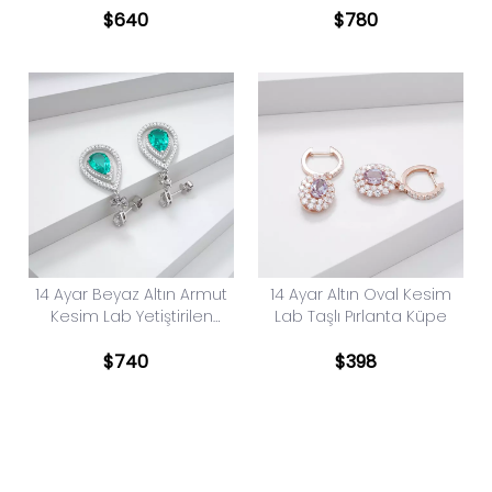
Değerli Taş Pırlanta Küpe
Yakut Pırlanta Küpe
$
640
$
780
14 Ayar Beyaz Altın Armut
14 Ayar Altın Oval Kesim
Kesim Lab Yetiştirilen
Lab Taşlı Pırlanta Küpe
Zümrüt Pırlanta Küpe
$
740
$
398