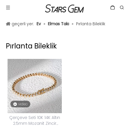
geçerli yer:
Ev
»
Elmas Takı
»
Pırlanta Bileklik
Pırlanta Bileklik
video
Çerçeve Seti 10K 14K Altın
2.5mm Mozanit Zincir
Tenis Bilekliği