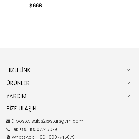
$
668
HIZLI LİNK
ÜRÜNLER
YARDIM
BİZE ULAŞIN
E-posta:
sales2@starsgem.com

Tel: +86-18007745079

WhatsApp: +86-18007745079
